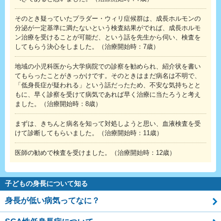
そのとき疑っていたプラダー・ウィリ症候群は、成長ホルモンの
分泌が一定基準に満たないという検査結果がでれば、成長ホルモ
ン治療を受けることが可能だ、という話を先生から伺い、検査を
してもらう決心をしました。（治療開始時：7歳）
地域の小児科医から大学病院での診察を勧められ、紹介状を書い
てもらったことがきっかけです。そのときはまだ病名は不明で、
「低身長症が疑われる」という話だったため、不安な気持ちとと
もに、早く診察を受けて病気であれば早く治療に当たろうと考え
ました。（治療開始時：8歳）
まずは、きちんと病名を知って対処しようと思い、血液検査を受
けて診断してもらいました。（治療開始時：11歳）
医師の勧めで検査を受けました。（治療開始時：12歳）
Short page nav
子どもの身長について知る
身長が低い病気ってなに？