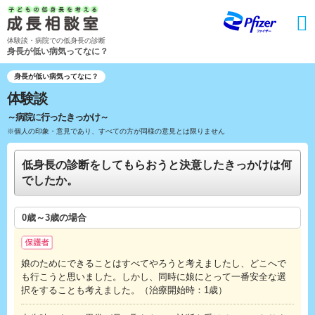
Skip
to
main
体験談・病院での低身長の診断
content
身長が低い病気ってなに？
身長が低い病気ってなに？
体験談
～病院に行ったきっかけ～
※個人の印象・意見であり、すべての方が同様の意見とは限りません
低身長の診断をしてもらおうと決意したきっかけは何
でしたか。
0歳～3歳の場合
娘のためにできることはすべてやろうと考えましたし、どこへで
も行こうと思いました。しかし、同時に娘にとって一番安全な選
択をすることも考えました。（治療開始時：1歳）