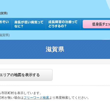
Skip
to
main
content
賀県)
滋賀県)
滋賀県
エリアの地図を表示する
る市区町村を表示しています。
町村が無い場合は
フリーワード検索
より再度検索してください。