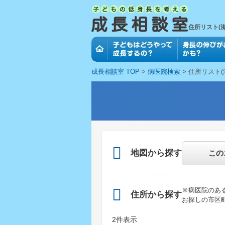
住所リスト(滋
Main navigation
成長相談室 TOP
Breadcrumb
病医院検索
住所リスト(
地図から探す
この
※病医院のあ
住所から探す
お探しの市区
2件表示