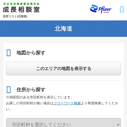
Skip
to
main
住所リスト(北海道)
content
北海道
地図から探す
このエリアの地図を表示する
住所から探す
※病医院のある市区町村を表示しています。
お探しの市区町村が無い場合は
フリーワード検索
より再度検索してくださ
い。