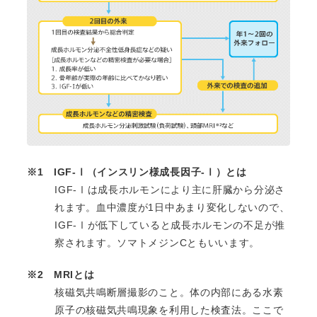
※1 IGF-Ⅰ（インスリン様成長因子-Ⅰ）とは
IGF-Ⅰは成長ホルモンにより主に肝臓から分泌さ
れます。血中濃度が1日中あまり変化しないので、
IGF-Ⅰが低下していると成長ホルモンの不足が推
察されます。ソマトメジンCともいいます。
※2 MRIとは
核磁気共鳴断層撮影のこと。体の内部にある水素
原子の核磁気共鳴現象を利用した検査法。ここで